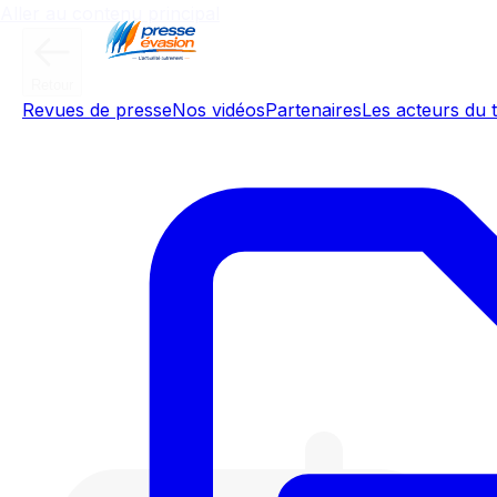
Aller au contenu principal
Retour
Revues de presse
Nos vidéos
Partenaires
Les acteurs du t
Même sur le foie gras, la Chine fait
peur à la France: avec une
production multipliée par 7 en 10
ans, le pays est en passe de
doubler la France, leader mondial
du foie gras depuis des décennies