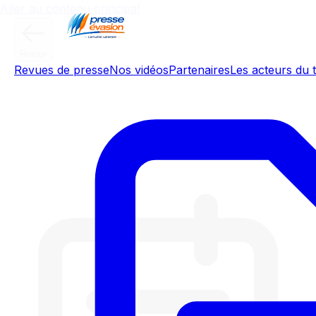
Aller au contenu principal
Retour
Revues de presse
Nos vidéos
Partenaires
Les acteurs du t
L’Edito de Raphaël Legendre :
Présidentielle, le grand bazar
d'une gauche éclatée -09/07