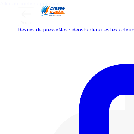
Aller au contenu principal
Retour
Revues de presse
Nos vidéos
Partenaires
Les acteurs
Morning Retail : Jeux vidéo, SON