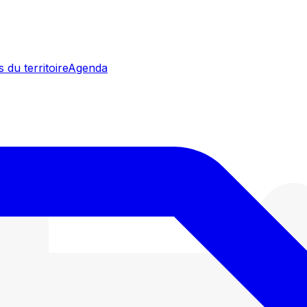
 du territoire
Agenda
Y passe au tout numérique - 07/07