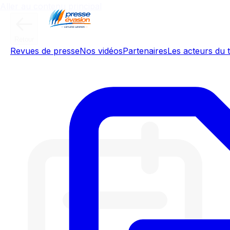
Aller au contenu principal
Retour
Revues de presse
Nos vidéos
Partenaires
Les acteurs du t
Culture IA : Voitures électriques, le
pari IA de la Chine - 01/07