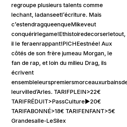
regroupe plusieurs talents comme
lechant, ladanseetl’écriture. Mais
c’estendragqueenqueMikeveut
conquérirlegame!Ethistoiredecorserletout,
il le feraenrappant!PICHEestnée! Aux
côtés de son frère jumeau Morgan, le
fan de rap, et loin du milieu Drag, ils
écrivent
ensembleleurspremiersmorceauxurbainsde
leurvilled’Arles. TARIFPLEIN>22€
TARIFRÉDUIT>PassCulture►20€
TARIFABONNÉ>18€ TARIFENFANT>5€
Grandesalle-LeSilex