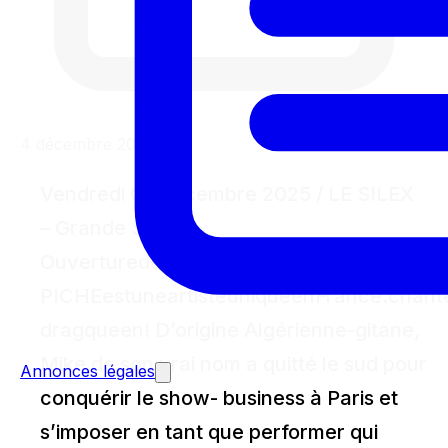
4 décembre 2025
Vendredi 05 décembre 2025 / LE SILEX
– Grande Salle /
Ouverturedesportes20h/Concert20h30
PICHEestuneartisteuniqueenFrance:chant
dragqueen! D’origine Algérienne-gitane,
Mike de son vrai nom a quitté le sud pour
Annonces légales
conquérir le show- business à Paris et
s’imposer en tant que performer qui